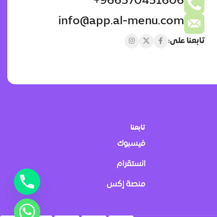
966570451606+
info@app.al-menu.com
تابعنا على:
تابعنا
فيسبوك
انستقرام
منصة إكس