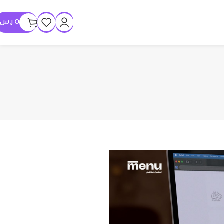
0
ر.س