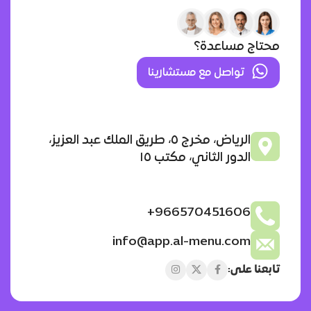
محتاج مساعدة؟
تواصل مع مستشارينا
الرياض، مخرج ٥، طريق الملك عبد العزيز،
الدور الثاني، مكتب ١٥
966570451606+
info@app.al-menu.com
تابعنا على: