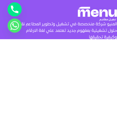
المنيو شركة متخصصة في تشغيل وتطوير المطاعم نقدم
حلول تشغيلية بمفهوم جديد تعتمد علي لغة الارقام
وكيفية تحقيقها
تصنيف الخدمات
الصفحات
تابعنا
خدمات
إنضم كشريك
فيسبوك
التشغيل
المقالات
انستقرام
انجازاتنا
سياسة
منصة إكس
عملاء المنيو
الخصوصية
الشروط
والسياسات
جميع الحقوق محفوظة © 2024 المنيو - يدار بواسطة شركة المشغلون لتقنية
المعلومات